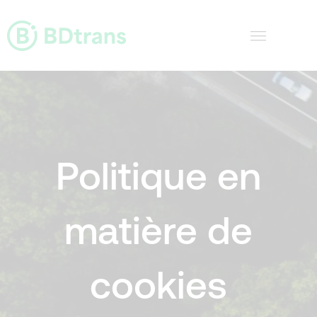
Aller
au
contenu
Transport industriel spécialisé dans l’ADR
Politique en
matière de
cookies